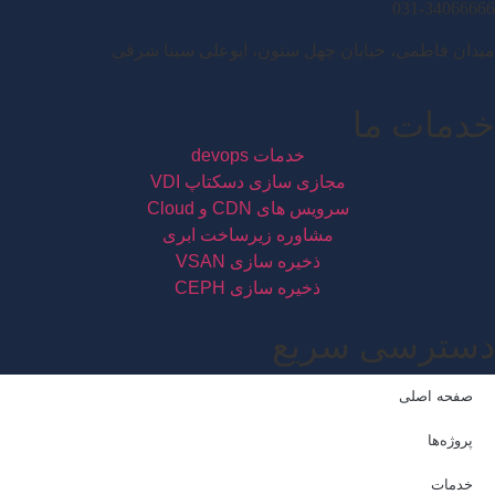
031-34066666
میدان فاطمی، خیابان چهل ستون، ابوعلی سینا شرقی
خدمات ما
خدمات devops
مجازی سازی دسکتاپ VDI
سرویس های CDN و Cloud
مشاوره زیرساخت ابری
ذخیره سازی VSAN
ذخیره سازی CEPH
دسترسی سریع
صفحه اصلی
پروژه‌ها
خدمات