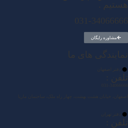
هستیم .
031-34066666
مشاوره رایگان
نمایندگی های ما
دفتر اصفهان
تلفن :
031-34066666
اصفهان، خیابان هشت بهشت، چهار راه ملک، ساختمان ماریا
دفتر تهران
تلفن :